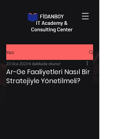
Yazı
23 Oca 2023
6 dakikada okunur
Ar-Ge Faaliyetleri Nasıl Bir
Stratejiyle Yönetilmeli?