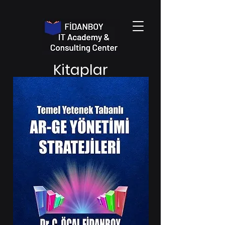
Kitaplar
DİJİTAL ÇAĞDA İŞKOLİZM
Yazarı: Dr. C. Öcal FİDANBOY
ISBN:
9786258373622
Yayınevi: Kriter
Yayın Yılı: 2022
- 1. Baskı
Tanıtım Bülteninden
Her geçen gün daha fazla dijitalleşiyoruz. Bilişim
teknolojilerinin hayatımızın her alanına girmesi
ve uzaktan çalışma yöntemlerinin yeni bir
çalışma biçimi olarak benimsenmesiyle iş ve özel
hayatımız iyice birbirine karışmış durumda.
İşkolizm nedeniyle yaşadığımız stres ve
tükenmişlik gibi duygular da günden güne
artıyor...Artık neredeyse günün her saatini
çalışarak geçiren bireyler haline
geldik...Gelecekteki iş yerlerimizin sanal evren
(metaverse) içinde olacağını düşündüğümüzde