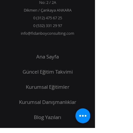
No: 2 / 2A
Dikmen / Çankaya ANKARA
0 (312) 475 67 25
0 (532) 331 29 97
info@fidanboyconsulting.com
Ana Sayfa
Güncel Eğitim Takvimi
Kurumsal Eğitimler
Kurumsal Danışmanlıklar
Blog
Yazıları
Udemy Kursları