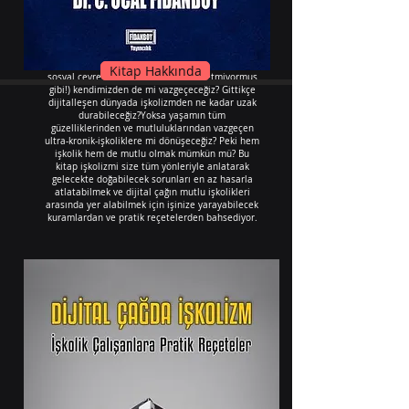
işkolizmin dijital iş dünyasındaki mutluluğumuz
için ne kadar büyük bir tehlike oluşturacağı açık
bir şekilde görülüyor....
Acaba gelecekte daha fazla dijitalleşerek
(ailemizden arkadaşlarımızdan ve bizi biz yapan
Kitap Hakkında
sosyal çevremizden uzaklaştığımız yetmiyormuş
gibi!) kendimizden de mi vazgeçeceğiz? Gittikçe
dijitalleşen dünyada işkolizmden ne kadar uzak
durabileceğiz?Yoksa yaşamın tüm
güzelliklerinden ve mutluluklarından vazgeçen
ultra-kronik-işkoliklere mi dönüşeceğiz? Peki hem
işkolik hem de mutlu olmak mümkün mü? Bu
kitap işkolizmi size tüm yönleriyle anlatarak
gelecekte doğabilecek sorunları en az hasarla
atlatabilmek ve dijital çağın mutlu işkolikleri
arasında yer alabilmek için işinize yarayabilecek
kuramlardan ve pratik reçetelerden bahsediyor.