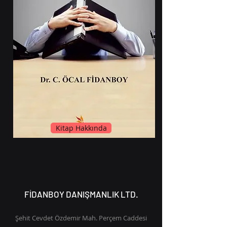
Kitap Hakkında
FİDANBOY DANIŞMANLIK LTD.
Şehit Cevdet Özdemir Mah. Perçem Caddesi