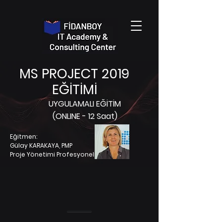
MS PROJECT 2019
EĞİTİMİ
UYGULAMALI EĞİTİM
(ONLINE - 12 Saat)
Eğitmen:
Gülay KARAKAYA, PMP
Proje Yönetimi Profesyoneli