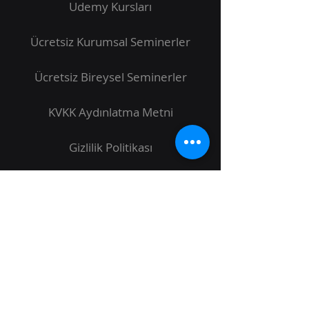
Udemy Kursları
Ücretsiz Kurumsal Seminerler
Ücretsiz Bireysel Seminerler
KVKK Aydınlatma Metni
Gizlilik Politikası
İletişim
Bizi takip edin: