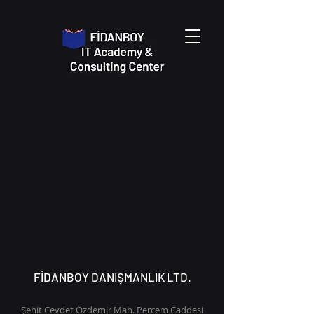
FİDANBOY DANIŞMANLIK LTD.
Şehit Cevdet Özdemir Mah. Perçem Caddesi