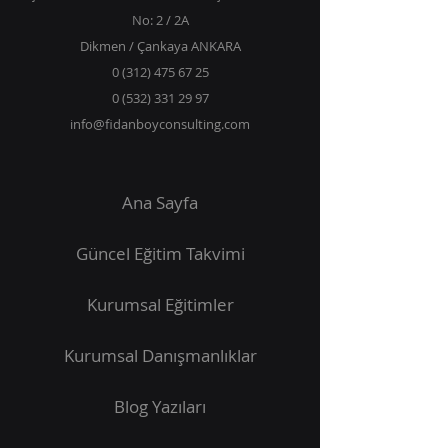
No: 2 / 2A
Dikmen / Çankaya ANKARA
0 (312) 475 67 25
0 (532) 331 29 97
info@fidanboyconsulting.com
Ana Sayfa
Güncel Eğitim Takvimi
Kurumsal Eğitimler
Kurumsal Danışmanlıklar
Blog
Yazıları