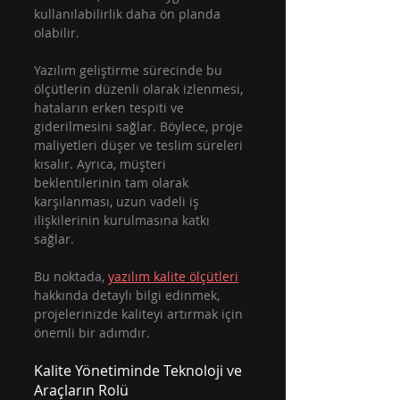
kullanılabilirlik daha ön planda 
olabilir.
Yazılım geliştirme sürecinde bu 
ölçütlerin düzenli olarak izlenmesi, 
hataların erken tespiti ve 
giderilmesini sağlar. Böylece, proje 
maliyetleri düşer ve teslim süreleri 
kısalır. Ayrıca, müşteri 
beklentilerinin tam olarak 
karşılanması, uzun vadeli iş 
ilişkilerinin kurulmasına katkı 
sağlar.
Bu noktada, 
yazılım kalite ölçütleri
hakkında detaylı bilgi edinmek, 
projelerinizde kaliteyi artırmak için 
önemli bir adımdır.
Kalite Yönetiminde Teknoloji ve 
Araçların Rolü