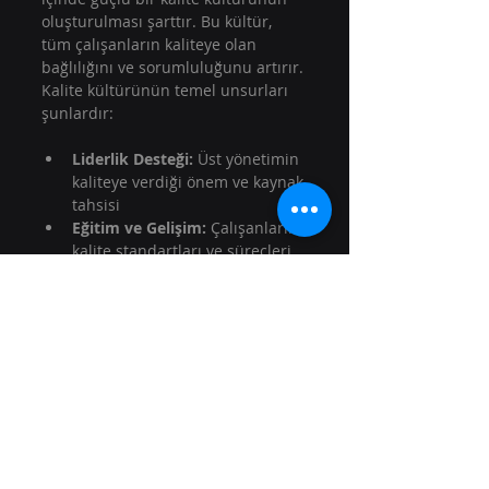
oluşturulması şarttır. Bu kültür, 
tüm çalışanların kaliteye olan 
bağlılığını ve sorumluluğunu artırır. 
Kalite kültürünün temel unsurları 
şunlardır:
Liderlik Desteği:
 Üst yönetimin 
kaliteye verdiği önem ve kaynak 
tahsisi  
Eğitim ve Gelişim:
 Çalışanların 
kalite standartları ve süreçleri 
konusunda sürekli eğitilmesi  
İletişim ve İşbirliği:
 Ekipler 
arası bilgi paylaşımı ve ortak 
hedeflere odaklanma  
Ödüllendirme ve Motivasyon:
Kaliteyi artıran davranışların 
teşvik edilmesi  
Hata Öğrenme Yaklaşımı:
Hataların cezalandırılmak 
yerine öğrenme fırsatı olarak 