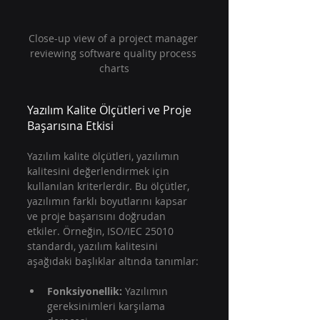
Close-up view of a project manager 
reviewing software quality process 
charts
Yazılım Kalite Ölçütleri ve Proje 
Başarısına Etkisi
Yazılım kalite ölçütleri, yazılımın 
kalitesini değerlendirmek için 
kullanılan kriterlerdir. Bu ölçütler, 
yazılımın farklı boyutlarını kapsar 
ve proje başarısını doğrudan 
etkiler. Örneğin, ISO/IEC 25010 
standardı, yazılım kalitesini 
aşağıdaki başlıklar altında tanımlar:
Fonksiyonellik:
 Yazılımın 
gereksinimleri karşılama 