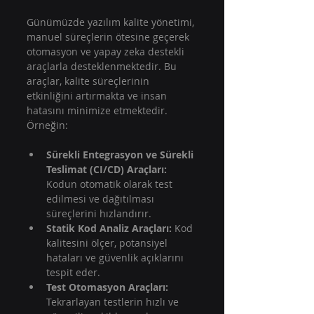
Günümüzde yazılım kalite yönetimi, 
manuel süreçlerin ötesine geçerek 
otomasyon ve yapay zeka destekli 
araçlarla desteklenmektedir. Bu 
araçlar, kalite süreçlerinin 
etkinliğini artırmakta ve insan 
hatasını minimize etmektedir. 
Örneğin:
Sürekli Entegrasyon ve Sürekli 
Teslimat (CI/CD) Araçları:
Kodun otomatik olarak test 
edilmesi ve dağıtılması 
süreçlerini hızlandırır.  
Statik Kod Analiz Araçları:
 Kod 
kalitesini ölçer, potansiyel 
hataları ve güvenlik açıklarını 
tespit eder.  
Test Otomasyon Araçları:
Tekrarlayan testlerin hızlı ve 