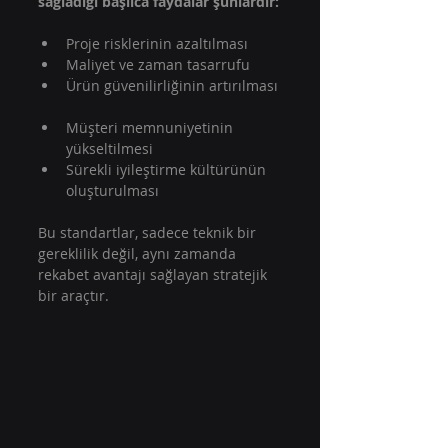
sağladığı başlıca faydalar şunlardır:
Proje risklerinin azaltılması  
Maliyet ve zaman tasarrufu  
Ürün güvenilirliğinin artırılması 
Müşteri memnuniyetinin 
yükseltilmesi  
Sürekli iyileştirme kültürünün 
oluşturulması  
Bu standartlar, sadece teknik bir 
gereklilik değil, aynı zamanda 
rekabet avantajı sağlayan stratejik 
bir araçtır.