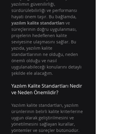
yazılımın güvenilirliği, 
sürdürülebilirliği ve performansı 
hayati önem taşır. Bu bağlamda, 
yazılım kalite standartları
 ve 
süreçlerinin doğru uygulanması, 
projelerin hedeflenen kalite 
seviyesine ulaşmasını sağlar. Bu 
yazıda, yazılım kalite 
standartlarının ne olduğu, neden 
önemli olduğu ve nasıl 
uygulanabileceği konularını detaylı 
şekilde ele alacağım.
Yazılım Kalite Standartları Nedir 
ve Neden Önemlidir?
Yazılım kalite standartları, yazılım 
ürünlerinin belirli kalite kriterlerine 
uygun olarak geliştirilmesini ve 
yönetilmesini sağlayan kurallar, 
yöntemler ve süreçler bütünüdür. 