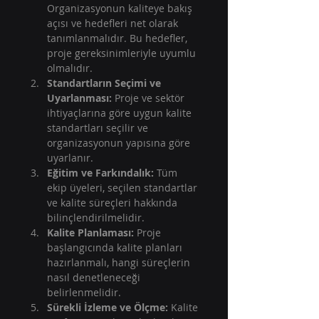
Organizasyonun kaliteye bakış 
açısı ve hedefleri net olarak 
tanımlanmalıdır. Bu hedefler, 
proje gereksinimleriyle uyumlu 
olmalıdır.  
Standartların Seçimi ve 
Uyarlanması:
 Proje ve sektör 
ihtiyaçlarına göre uygun kalite 
standartları seçilir ve 
organizasyonun yapısına göre 
uyarlanır.  
Eğitim ve Farkındalık:
 Tüm 
ekip üyeleri, seçilen standartlar 
ve kalite süreçleri hakkında 
bilinçlendirilmelidir.  
Kalite Planlaması:
 Proje 
başlangıcında kalite planları 
hazırlanmalı, hangi süreçlerin 
nasıl denetleneceği 
belirlenmelidir.  
Sürekli İzleme ve Ölçme:
 Kalite 