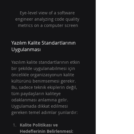
Eye-level view of a software 
engineer analyzing code quality 
metrics on a computer screen
Yazılım Kalite Standartlarının 
Uygulanması
Yazılım kalite standartlarının etkin 
bir şekilde uygulanabilmesi için 
öncelikle organizasyonun kalite 
kültürünü benimsemesi gerekir. 
Bu, sadece teknik ekiplerin değil, 
tüm paydaşların kaliteye 
odaklanması anlamına gelir. 
Uygulamada dikkat edilmesi 
gereken temel adımlar şunlardır:
Kalite Politikası ve 
Hedeflerinin Belirlenmesi: