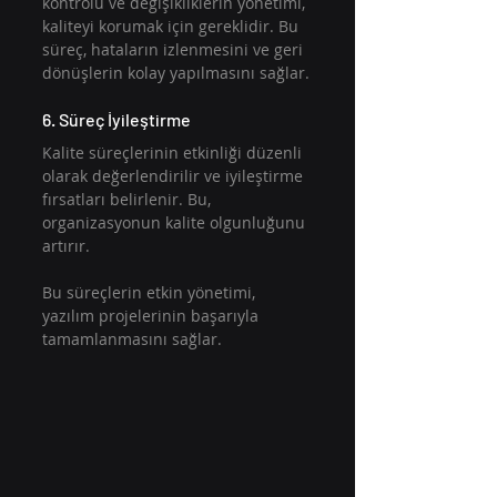
kontrolü ve değişikliklerin yönetimi, 
kaliteyi korumak için gereklidir. Bu 
süreç, hataların izlenmesini ve geri 
dönüşlerin kolay yapılmasını sağlar.
6. Süreç İyileştirme
Kalite süreçlerinin etkinliği düzenli 
olarak değerlendirilir ve iyileştirme 
fırsatları belirlenir. Bu, 
organizasyonun kalite olgunluğunu 
artırır.
Bu süreçlerin etkin yönetimi, 
yazılım projelerinin başarıyla 
tamamlanmasını sağlar.