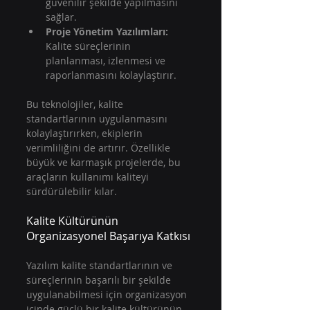
güvenilir şekilde yapılmasını 
sağlar.  
Proje Yönetim Yazılımları:
Kalite süreçlerinin 
planlanması, izlenmesi ve 
raporlanmasını kolaylaştırır.  
Bu teknolojiler, kalite 
standartlarının uygulanmasını 
kolaylaştırırken, ekiplerin 
verimliliğini de artırır. Özellikle 
büyük ve karmaşık projelerde, bu 
araçların kullanımı kaliteyi 
sürdürülebilir kılar.
Kalite Kültürünün 
Organizasyonel Başarıya Katkısı
Yazılım kalite standartlarının ve 
süreçlerinin başarılı bir şekilde 
uygulanabilmesi için organizasyon 
içinde güçlü bir kalite kültürünün 