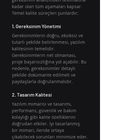
kadar olan tüm aşamaları kapsar. 
Temel kalite süreçleri şunlardır:
1. Gereksinim Yönetimi
Gereksinimlerin doğru, eksiksiz ve 
tutarlı şekilde belirlenmesi, yazılım 
kalitesinin temelidir. 
Gereksinimlerin net olmaması, 
proje başarısızlığına yol açabilir. Bu 
nedenle, gereksinimler detaylı 
şekilde dokümante edilmeli ve 
paydaşlarla doğrulanmalıdır.
2. Tasarım Kalitesi
Yazılım mimarisi ve tasarımı, 
performans, güvenlik ve bakım 
kolaylığı gibi kalite özelliklerini 
doğrudan etkiler. İyi tasarlanmış 
bir mimari, ileride ortaya 
çıkabilecek sorunları minimize eder.