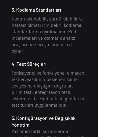
3. Kodlama Standartları
Kodun okunabilir, sürdürülebilir ve 
hatasız olması için belirli kodlama 
standartlarına uyulmalıdır. Kod 
incelemeleri ve otomatik analiz 
araçları bu süreçte önemli rol 
oynar.
4. Test Süreçleri
Fonksiyonel ve fonksiyonel olmayan 
testler, yazılımın beklenen kalite 
seviyesine ulaştığını doğrular. 
Birim testi, entegrasyon testi, 
sistem testi ve kabul testi gibi farklı 
test türleri uygulanmalıdır.
5. Konfigürasyon ve Değişiklik 
Yönetimi
Yazılımın farklı sürümlerinin 