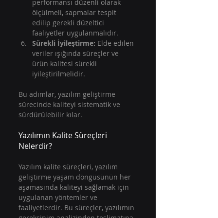
performansı düzenli olarak 
ölçülmeli, sapmalar tespit 
edilip gerekli düzeltici 
faaliyetler uygulanmalıdır.  
Sürekli İyileştirme:
 Elde edilen 
veriler ışığında süreçler ve 
ürün kalitesi sürekli 
iyileştirilmelidir.  
Bu adımlar, yazılım geliştirme 
sürecinde kaliteyi sistematik ve 
sürdürülebilir kılar.
Yazılımın Kalite Süreçleri 
Nelerdir?
Yazılım kalite süreçleri, yazılım 
geliştirme yaşam döngüsünün her 
aşamasında kaliteyi sağlamak için 
uygulanan yöntemler ve 
faaliyetlerdir. Bu süreçler, yazılımın 
gereksinim analizinden teslimatına 