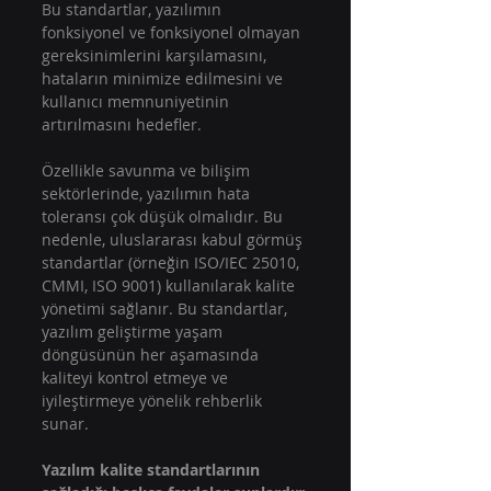
Bu standartlar, yazılımın 
fonksiyonel ve fonksiyonel olmayan 
gereksinimlerini karşılamasını, 
hataların minimize edilmesini ve 
kullanıcı memnuniyetinin 
artırılmasını hedefler.
Özellikle savunma ve bilişim 
sektörlerinde, yazılımın hata 
toleransı çok düşük olmalıdır. Bu 
nedenle, uluslararası kabul görmüş 
standartlar (örneğin ISO/IEC 25010, 
CMMI, ISO 9001) kullanılarak kalite 
yönetimi sağlanır. Bu standartlar, 
yazılım geliştirme yaşam 
döngüsünün her aşamasında 
kaliteyi kontrol etmeye ve 
iyileştirmeye yönelik rehberlik 
sunar.
Yazılım kalite standartlarının 