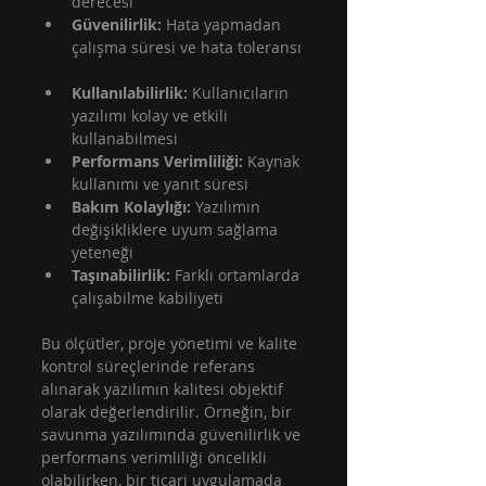
derecesi  
Güvenilirlik:
 Hata yapmadan 
çalışma süresi ve hata toleransı 
Kullanılabilirlik:
 Kullanıcıların 
yazılımı kolay ve etkili 
kullanabilmesi  
Performans Verimliliği:
 Kaynak 
kullanımı ve yanıt süresi  
Bakım Kolaylığı:
 Yazılımın 
değişikliklere uyum sağlama 
yeteneği  
Taşınabilirlik:
 Farklı ortamlarda 
çalışabilme kabiliyeti  
Bu ölçütler, proje yönetimi ve kalite 
kontrol süreçlerinde referans 
alınarak yazılımın kalitesi objektif 
olarak değerlendirilir. Örneğin, bir 
savunma yazılımında güvenilirlik ve 
performans verimliliği öncelikli 
olabilirken, bir ticari uygulamada 