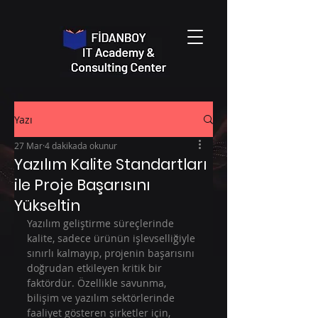
Yazı
27 Mar
4 dakikada okunur
Yazılım Kalite Standartları
ile Proje Başarısını
Yükseltin
Yazılım geliştirme süreçlerinde 
kalite, sadece ürünün işlevselliğiyle 
sınırlı kalmayıp, projenin başarısını 
doğrudan etkileyen kritik bir 
faktördür. Özellikle savunma, 
bilişim ve yazılım sektörlerinde 
faaliyet gösteren şirketler için, 